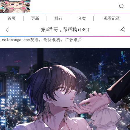
首页
更新
排行
分类
观看记录
第4话 哥，帮帮我 (
1
/
85
)