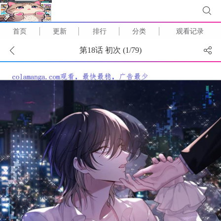
首页
更新
排行
分类
观看记录
第18话 初次 (
1
/
79
)