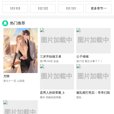
113 113
112 112
111 111
更多章节>>
热门推荐
三岁开始做王者
公子倾城
第7季239话 实战
第27话 要出大事了？！
尤物
第九十一话 上战场
是男人的前辈酱_h
被乱棍打死后：哥哥们跪
求我原谅
番外 四格的前辈酱
预告