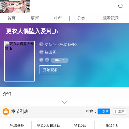
首页
更新
排行
分类
观看记录
更衣人偶坠入爱河_h
更新至《完结番外》
福田晋一
06-17
开始观看
介绍: ...
章节列表
排序：
完结番外
第116话 最终话
第115话
第114话