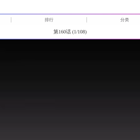
排行
分类
第160话 (
1
/
108
)