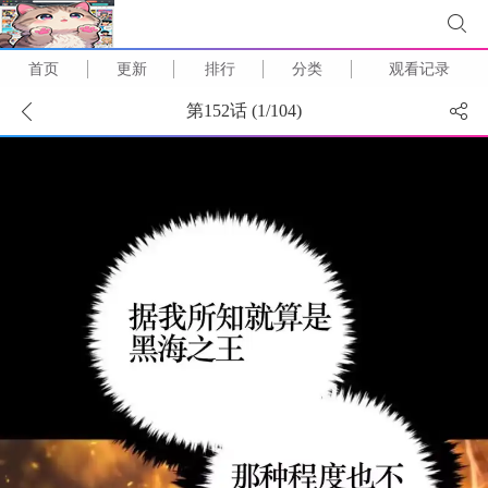
首页
更新
排行
分类
观看记录
第152话 (
1
/
104
)