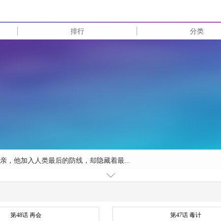
排行
分类
，他加入人类最后的防线，却隐藏着最...
第48话 再会
第47话 毒计