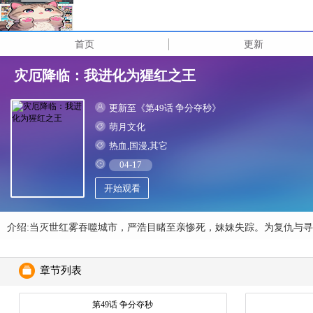
首页
更新
灾厄降临：我进化为猩红之王
更新至《第49话 争分夺秒》
萌月文化
热血,国漫,其它
04-17
开始观看
介绍:当灭世红雾吞噬城市，严浩目睹至亲惨死，妹妹失踪。为复仇与寻亲
章节列表
第49话 争分夺秒