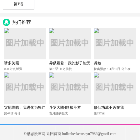
第1话
热门推荐
请多关照
异狱暴君：我的影子能无
诱她
限进化
050 讨点饭费
第75话 血之信徒
特典预热：4月10日 公主在
上，甘愿臣服
灾厄降临：我进化为猩红
斗罗大陆4终极斗罗
修仙功成不必在我
之王
第47话 毒计
古月娜的担忧
第257回
©思思漫画网
返回首页
hollenbeckcauseyn7986@gmail.com