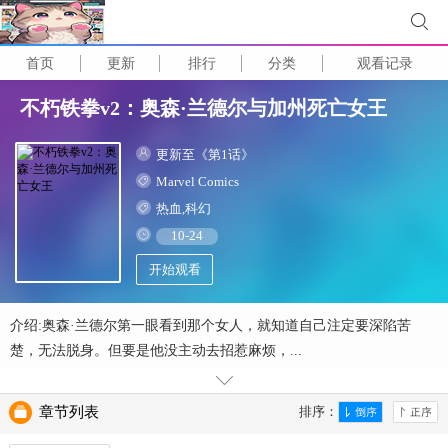
首页
更新
排行
分类
观看记录
不朽铁拳v2：奥森·兰德尔与加州死亡女王
更新至《第1话》
Marvel Comics
热血,科幻
10-24
开始观看
介绍:奥森·兰德尔第一眼看到那个女人，就知道自己注定要深陷苦
楚，无法脱身。但要是他没主动去招惹麻烦，...
章节列表
排序：