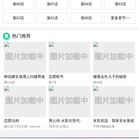
第66话
第65话
第64话
第63话
第62话
第61话
第60话
更多章节>>
热门推荐
棉花糖女孩遇上闷骚男孩
恋爱暗号
傲慢会长儿子的秘密
第116话
第7话
第59话
恋爱法则
博人传-火影次世代-
末世高温：我靠安全屋成
神
第22话 F与T之间 - olive-yu
TBW36 父母心
千呼万唤始出来