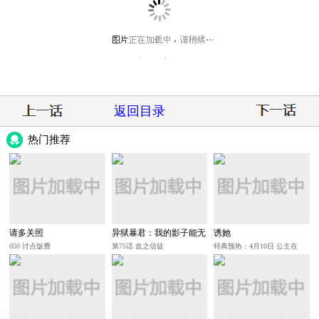
返回目录
热门推荐
请多关照
异狱暴君：我的影子能无
诱她
限进化
050 讨点饭费
第75话 血之信徒
特典预热：4月10日 公主在
上，甘愿臣服