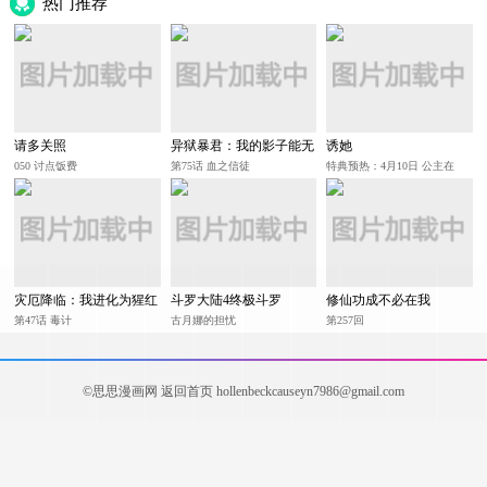
热门推荐
请多关照
异狱暴君：我的影子能无
诱她
限进化
050 讨点饭费
第75话 血之信徒
特典预热：4月10日 公主在
上，甘愿臣服
灾厄降临：我进化为猩红
斗罗大陆4终极斗罗
修仙功成不必在我
之王
第47话 毒计
古月娜的担忧
第257回
©思思漫画网
返回首页
hollenbeckcauseyn7986@gmail.com