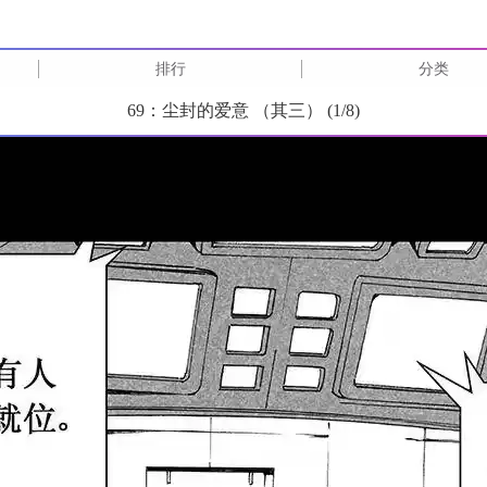
排行
分类
69：尘封的爱意 （其三） (
1
/
8
)