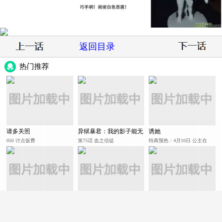
返回目录
热门推荐
请多关照
异狱暴君：我的影子能无
诱她
限进化
050 讨点饭费
第75话 血之信徒
特典预热：4月10日 公主在
上，甘愿臣服
灾厄降临：我进化为猩红
斗罗大陆4终极斗罗
修仙功成不必在我
之王
第47话 毒计
古月娜的担忧
第257回