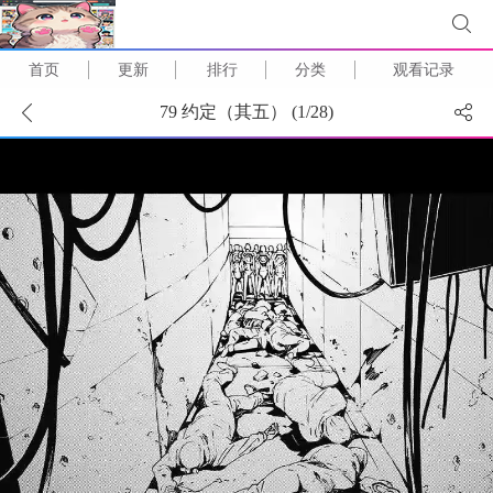
首页
更新
排行
分类
观看记录
79 约定（其五） (
1
/
28
)