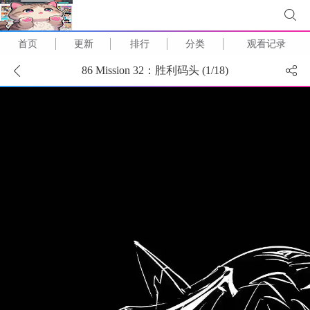
首页
更新
排行
分类
观看记录
86 Mission 32：胜利码头 (
1
/
18
)