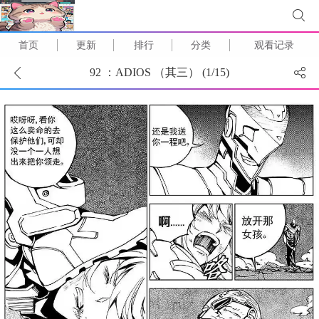
首页
更新
排行
分类
观看记录
92 ：ADIOS （其三） (
1
/
15
)