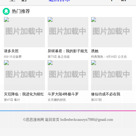
热门推荐
请多关照
异狱暴君：我的影子能无
诱她
限进化
050 讨点饭费
第75话 血之信徒
特典预热：4月10日 公主在
上，甘愿臣服
灾厄降临：我进化为猩红
斗罗大陆4终极斗罗
修仙功成不必在我
之王
第47话 毒计
古月娜的担忧
第257回
©思思漫画网
返回首页
hollenbeckcauseyn7986@gmail.com