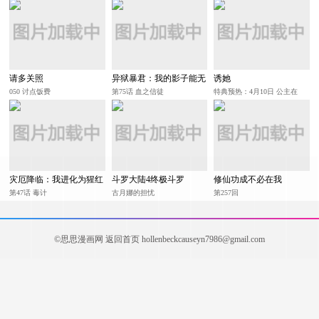
请多关照
异狱暴君：我的影子能无
诱她
限进化
050 讨点饭费
第75话 血之信徒
特典预热：4月10日 公主在
上，甘愿臣服
灾厄降临：我进化为猩红
斗罗大陆4终极斗罗
修仙功成不必在我
之王
第47话 毒计
古月娜的担忧
第257回
©思思漫画网
返回首页
hollenbeckcauseyn7986@gmail.com