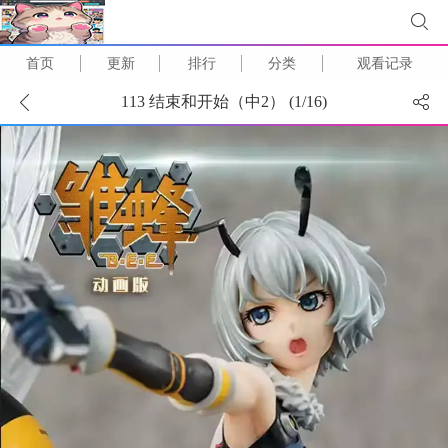
首页
更新
排行
分类
观看记录
113 结束和开始（中2） (
1
/
16
)