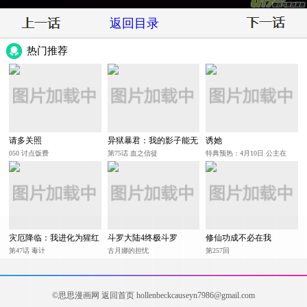
返回目录
热门推荐
请多关照
异狱暴君：我的影子能无
诱她
限进化
050 讨点饭费
第75话 血之信徒
特典预热：4月10日 公主在
上，甘愿臣服
灾厄降临：我进化为猩红
斗罗大陆4终极斗罗
修仙功成不必在我
之王
第47话 毒计
古月娜的担忧
第257回
©思思漫画网
返回首页
hollenbeckcauseyn7986@gmail.com