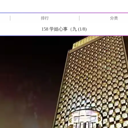
排行
分类
158 学姐心事（九 (
1
/
8
)