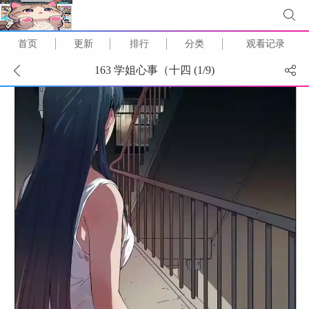
首页
更新
排行
分类
观看记录
163 学姐心事（十四 (
1
/
9
)