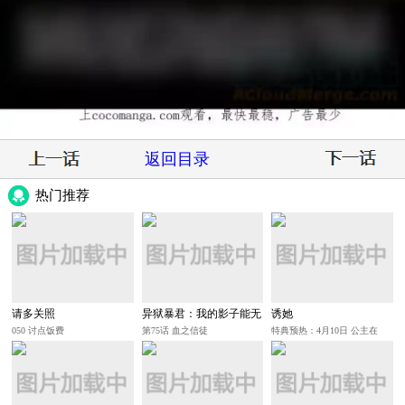
返回目录
热门推荐
请多关照
异狱暴君：我的影子能无
诱她
限进化
050 讨点饭费
第75话 血之信徒
特典预热：4月10日 公主在
上，甘愿臣服