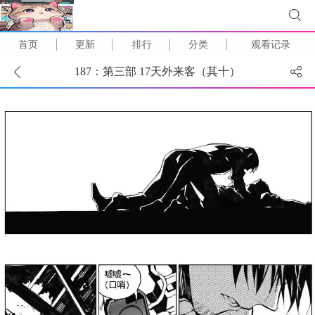
首页
更新
排行
分类
观看记录
187：第三部 17天外来客（其十）
(
1
/
19
)