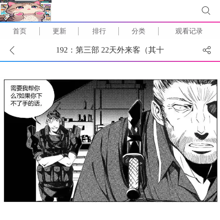
首页
更新
排行
分类
观看记录
192：第三部 22天外来客（其十
五） (
1
/
13
)