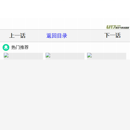
返回目录
热门推荐
请多关照
异狱暴君：我的影子能无
诱她
限进化
050 讨点饭费
第75话 血之信徒
特典预热：4月10日 公主在
上，甘愿臣服
灾厄降临：我进化为猩红
斗罗大陆4终极斗罗
修仙功成不必在我