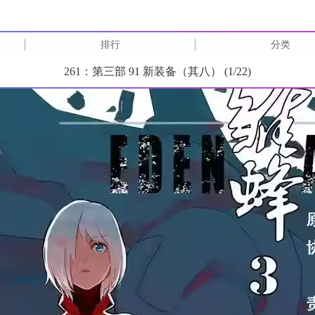
排行
分类
261：第三部 91 新装备（其八） (
1
/
22
)