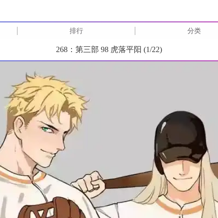
排行
分类
268：第三部 98 虎落平阳 (
1
/
22
)