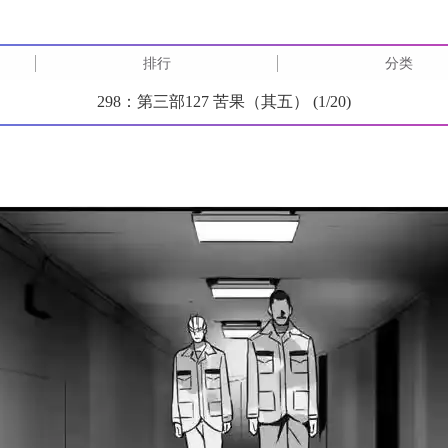
排行
分类
298：第三部127 苦果（其五） (
1
/
20
)