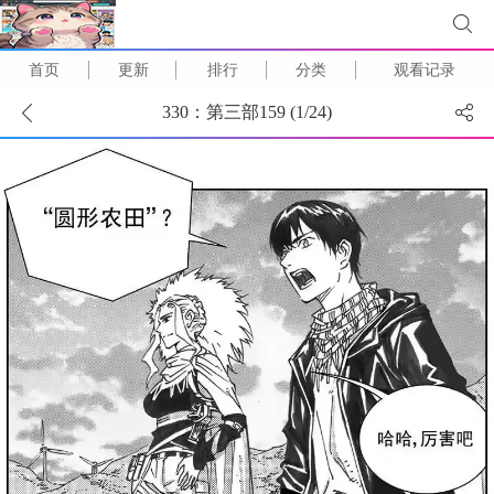
首页
更新
排行
分类
观看记录
330：第三部159 (
1
/
24
)