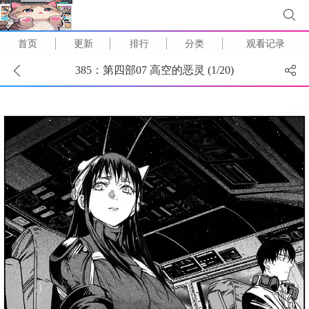
首页
更新
排行
分类
观看记录
385：第四部07 高空的恶灵 (
1
/
20
)