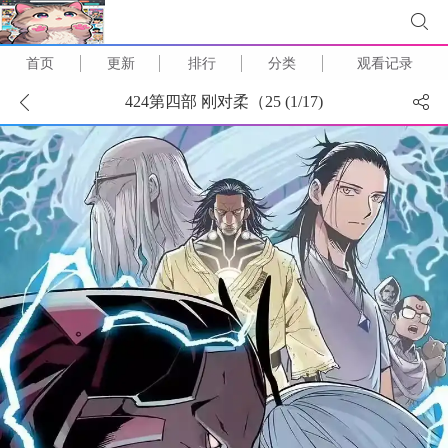
首页
更新
排行
分类
观看记录
424第四部 刚对柔（25 (
1
/
17
)