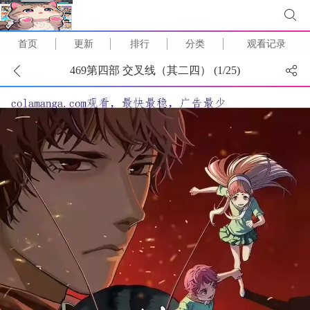
首页
更新
排行
分类
观看记录
469第四部 交叉线（其二四） (
1
/
25
)