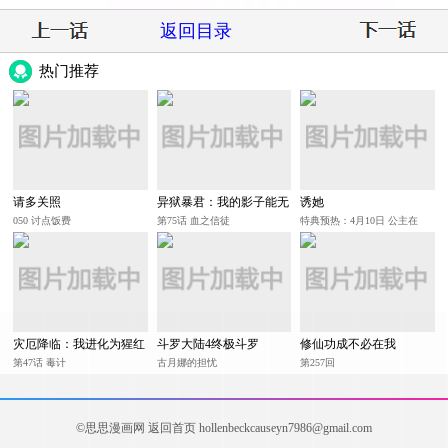
返回目录
热门推荐
请多关照
异狱暴君：我的影子能无
诱她
限进化
050 讨点饭费
第75话 血之信徒
特典预热：4月10日 公主在
上，甘愿臣服
灾厄降临：我进化为猩红
斗罗大陆4终极斗罗
修仙功成不必在我
之王
第47话 毒计
古月娜的担忧
第257回
©思思漫画网
返回首页
hollenbeckcauseyn7986@gmail.com