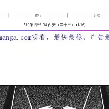
排行
分类
510第四部134 西安（其十三） (
1
/
16
)