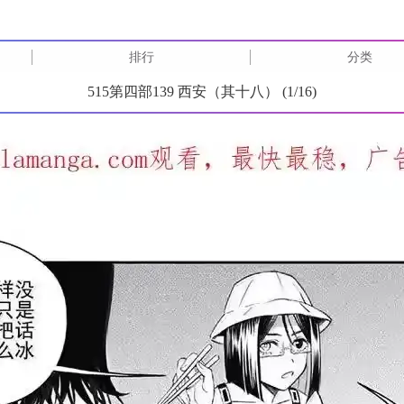
排行
分类
515第四部139 西安（其十八） (
1
/
16
)