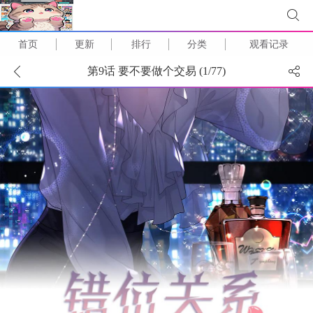
首页
更新
排行
分类
观看记录
第9话 要不要做个交易 (
1
/
77
)