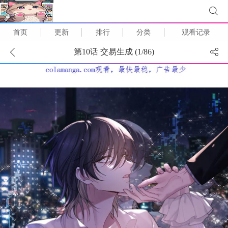
首页
更新
排行
分类
观看记录
第10话 交易生成 (
1
/
86
)