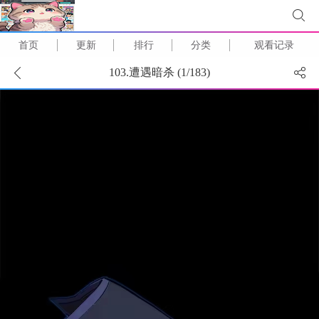
首页
更新
排行
分类
观看记录
103.遭遇暗杀 (
1
/
183
)