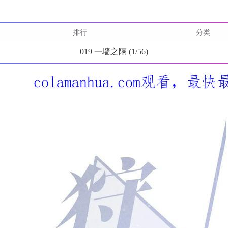
排行
分类
019 一墙之隔 (
1
/
56
)