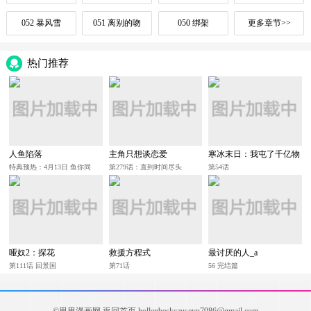
052 暴风雪
051 离别的吻
050 绑架
更多章节>>
热门推荐
人鱼陷落
主角只想谈恋爱
寒冰末日：我屯了千亿物
资
特典预热：4月13日 鱼你同
第279话：直到时间尽头
第54话
行，共赴心跳旅程~
哑奴2：探花
救援方程式
最讨厌的人_a
第111话 回景国
第71话
56 完结篇