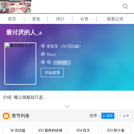
首页
更新
排行
分类
观看记录
最讨厌的人_a
更新至《56 完结篇》
Maye
04-06
开始观看
介绍: 嘴上很贱却只是...
章节列表
排序：
56 完结篇
055 最终的抉择
054 毁灭
053 胆小鬼