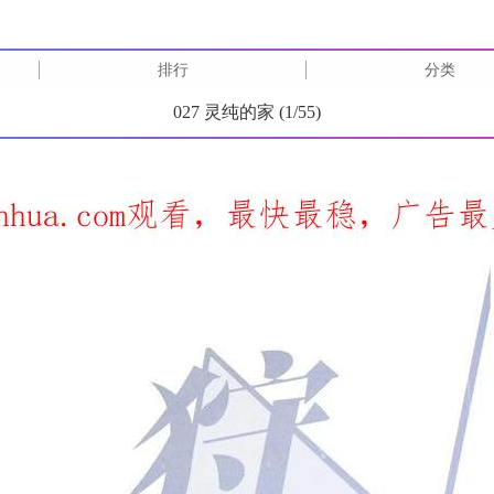
排行
分类
027 灵纯的家 (
1
/
55
)