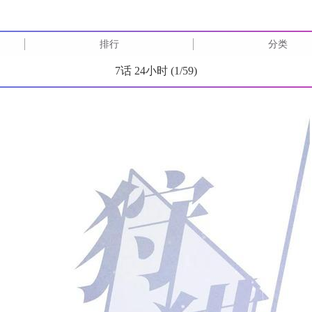
排行
分类
7话 24小时 (
1
/
59
)