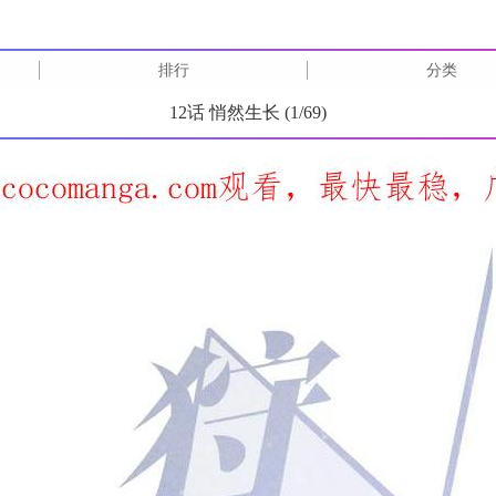
排行
分类
12话 悄然生长 (
1
/
69
)