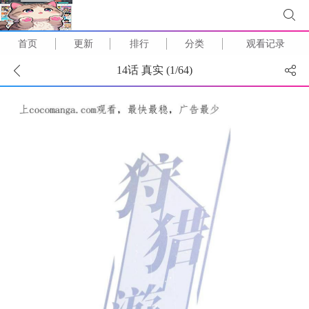
首页
更新
排行
分类
观看记录
14话 真实 (
1
/
64
)