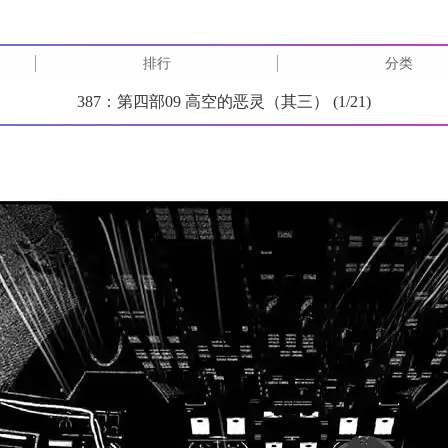
排行
分类
387：第四部09 高空的恶灵（其三） (
1
/
21
)