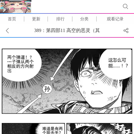
首页
更新
排行
分类
观看记录
389：第四部11 高空的恶灵（其
五） (
1
/
20
)