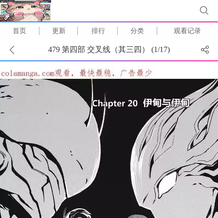
首页
更新
排行
分类
观看记录
479 第四部 交叉线（其三四） (
1
/
17
)