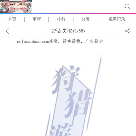
首页
更新
排行
分类
观看记录
27话 失控 (
1
/
56
)