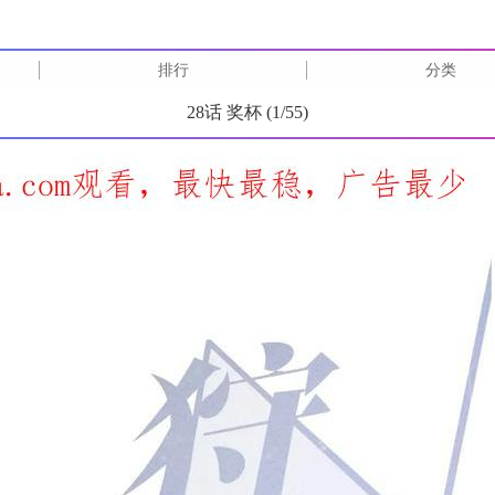
排行
分类
28话 奖杯 (
1
/
55
)